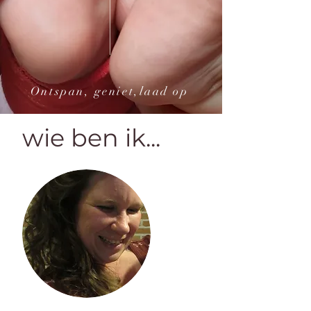
Ontspan, geniet,laad op
wie ben ik...