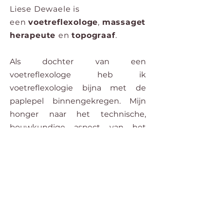
Liese Dewaele is
een
voetreflexologe
,
massaget
herapeute
en
topograaf
.
Als dochter van een
voetreflexologe heb ik
voetreflexologie bijna met de
paplepel binnengekregen. Mijn
honger naar het technische,
bouwkundige aspect van het
leven zond me echter eerst
richting de landmeetkunde. Als
topograaf heb ik enkele jaren voor
de overheid meetopdrachten en
andere technische opdrachten
uitgevoerd.