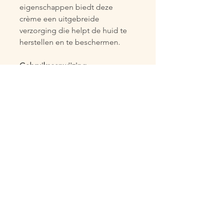
eigenschappen biedt deze 
crème een uitgebreide 
verzorging die helpt de huid te 
herstellen en te beschermen.
Gebruiksaanwijzing
Breng de crème direct aan op 
het te behandelen gebied en 
masseer in met cirkelvormige 
bewegingen. Herhaal zo vaak als 
nodig.
Belangrijkste ingrediënten
Kattenklauwextract, salie, 
verbena, arnica, jojoba en 
amandelen.
Producttype
Crème.