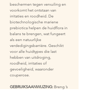
beschermen tegen vervuiling en 
voorkomt het ontstaan van 
irritaties en roodheid. De 
biotechnologische mariene 
prebiotica helpen de huidflora in 
balans te brengen, wat fungeert 
als een natuurlijke 
verdedigingsbarrière. Geschikt 
voor alle huidtypes die last 
hebben van uitdroging, 
roodheid, irritaties of 
gevoeligheid, waaronder 
couperose.
GEBRUIKSAANWIJZING: 
Breng ’s 
ochtends en/of ’s avonds een 
royale hoeveelheid aan op 
gezicht en hals na de 