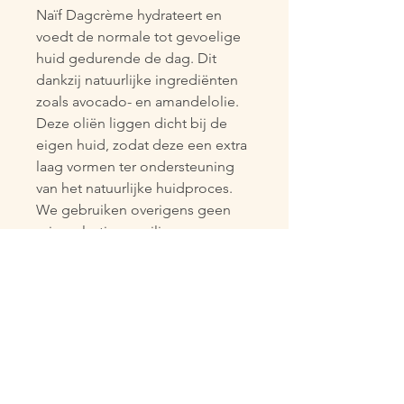
Naïf Dagcrème hydrateert en 
voedt de normale tot gevoelige 
huid gedurende de dag. Dit 
dankzij natuurlijke ingrediënten 
zoals avocado- en amandelolie. 
Deze oliën liggen dicht bij de 
eigen huid, zodat deze een extra 
laag vormen ter ondersteuning 
van het natuurlijke huidproces. 
We gebruiken overigens geen 
microplastics en siliconen voor 
de opvulling van rimpels. We 
geloven in natuurlijke 
schoonheid. Dit maakt Naïf's 
Beschermende Dagcrème ook 
geschikt voor ieder huidtype, 
zelfs voor de meest gevoelige 
huid.