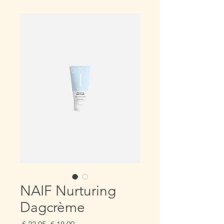
NAIF Nurturing
Dagcrème
Normale
Verkoopprijs