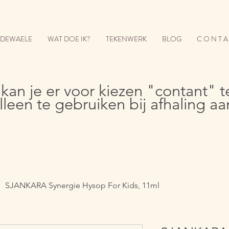
E DEWAELE
WAT DOE IK?
TEKENWERK
BLOG
C O N T A
 kan je er voor kiezen "contant" t
lleen te gebruiken bij afhaling aan
SJANKARA Synergie Hysop For Kids, 11ml