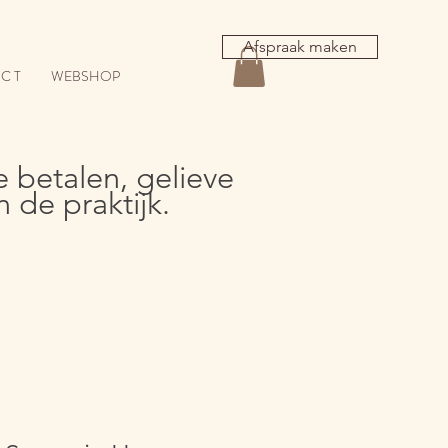
Afspraak maken
 C T
WEBSHOP
e betalen, gelieve
 de praktijk.