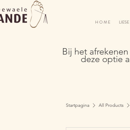
H O M E
LIES
Bij het afrekenen
deze optie a
Startpagina
All Products